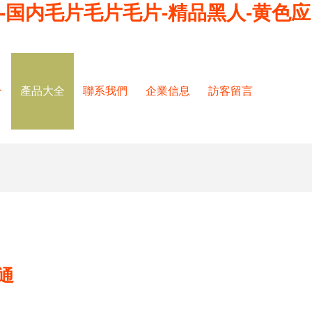
-国内毛片毛片毛片-精品黑人-黄色应
介
產品大全
聯系我們
企業信息
訪客留言
通