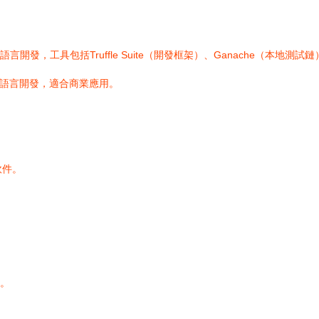
語言開發，工具包括Truffle Suite（開發框架）、Ganache（本地測試鏈
等語言開發，適合商業應用。
軟件。
。
絡。