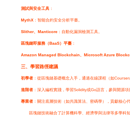
測試與安全工具
：
MythX
：智能合約安全分析平臺。
Slither、Manticore
：自動化漏洞檢測工具。
區塊鏈即服務（BaaS）平臺
：
Amazon Managed Blockchain、Microsoft Azure Blockc
三、學習路徑建議
初學者
：從區塊鏈基礎概念入手，通過在線課程（如Courser
進階者
：深入編程實踐，學習Solidity或Go語言，參與開源
專業者
：關注底層技術（如共識算法、密碼學），貢獻核心
區塊鏈技術融合了計算機科學、經濟學與法律等多學科