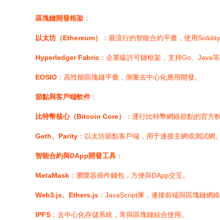
區塊鏈開發框架
：
以太坊（Ethereum）
：最流行的智能合約平臺，使用Solidity
Hyperledger Fabric
：企業級許可鏈框架，支持Go、Java
EOSIO
：高性能區塊鏈平臺，側重去中心化應用開發。
節點與客戶端軟件
：
比特幣核心（Bitcoin Core）
：運行比特幣網絡節點的官方
Geth、Parity
：以太坊節點客戶端，用于連接主網或測試網
智能合約與DApp開發工具
：
MetaMask
：瀏覽器插件錢包，方便與DApp交互。
Web3.js、Ethers.js
：JavaScript庫，連接前端與區塊鏈網
IPFS
：去中心化存儲系統，常與區塊鏈結合使用。