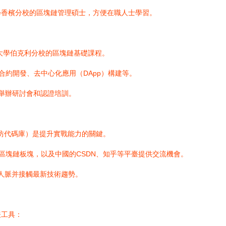
學香檳分校的區塊鏈管理碩士，方便在職人士學習。
大學伯克利分校的區塊鏈基礎課程。
合約開發、去中心化應用（DApp）構建等。
定期舉辦研討會和認證培訓。
坊代碼庫）是提升實戰能力的關鍵。
Exchange的區塊鏈板塊，以及中國的CSDN、知乎等平臺提供交流機會。
，拓展人脈并接觸最新技術趨勢。
表工具：