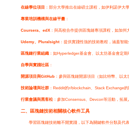
在線學位項目
：部分大學推出在線碩士課程，如伊利諾伊大
專業培訓機構與在線平臺
：
Coursera、edX
：與高校合作提供區塊鏈專項課程，如加州
Udemy、Pluralsight
：提供實踐性強的技術教程，涵蓋智能
區塊鏈行業組織
：如Hyperledger基金會、以太坊基金會
自學與實踐社區
：
開源項目與GitHub
：參與區塊鏈開源項目（如比特幣、以太
技術論壇與社群
：Reddit的r/blockchain、Stack 
行業會議與黑客松
：參加Consensus、Devcon等活動
二、區塊鏈技術相關核心軟件工具
學習區塊鏈技術離不開實踐，以下為關鍵軟件分類及代